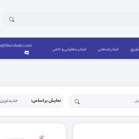
o@filtershokri.com
اورزی
فیلتر صنعتی
فیلتر سفارشی و خاص
نمایش بر اساس: