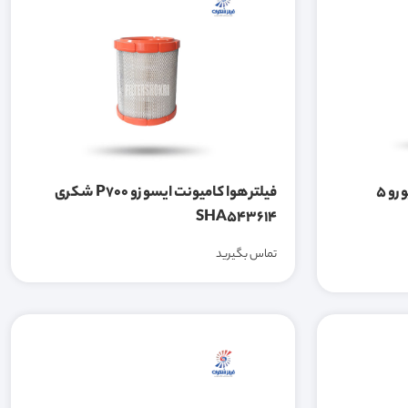
فیلتر گازوئیل کامیون FH500 یورو 5
فیلتر هوا کامیونت ایسوزو P700 شکری
SHA543614
تماس بگیرید