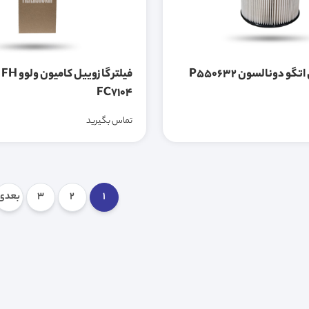
گو دونالسون P550632
فی
FC7104
تماس بگیرید
1
2
3
بعدی