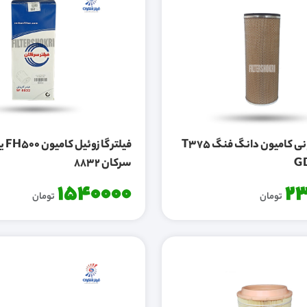
فیلتر هوا درونی کامیون دانگ فنگ T375
سرکان 8832
1540000
23
تومان
تومان