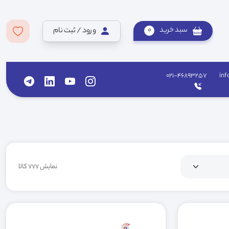
سبد خرید
0
ورود / ثبت نام
021-46893257
inf
نمایش 777 کالا