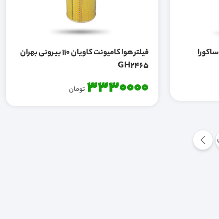
لتر گازوییل کامیون ولوو FH ساکورا
فیلتر هوا کامیونت کاویان 110 بیرونی بهران
GH2465
3330000
تومان