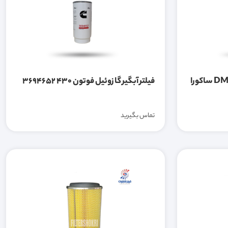
فیلتر گازوئیل وانت ایسوزو DMAX ساکورا
فیلتر آبگیر گازوئیل فوتون 430 3694652
تماس بگیرید