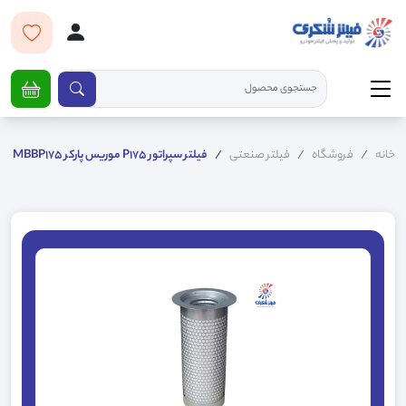
خانه
فروشگاه
فیلتر صنعتی
فيلتر سپراتور P175 موریس پارکر MBBP175