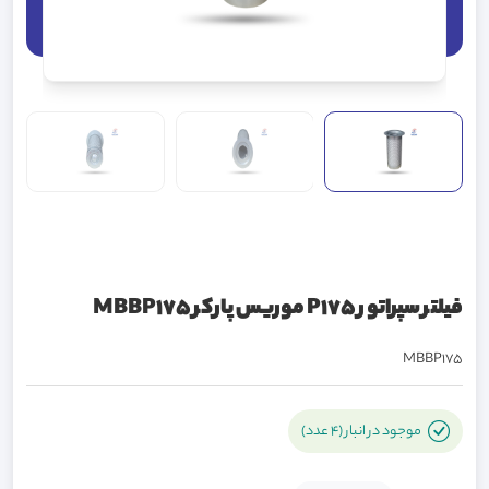
فيلتر سپراتور P175 موریس پارکر MBBP175
MBBP175
موجود در انبار (4 عدد)