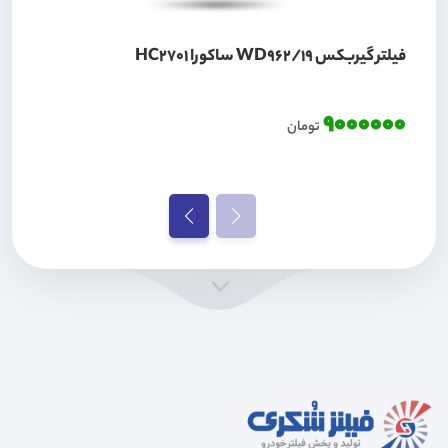
فیلتر گیربکس WD962/19 ساکورا HC2701
9000000
تومان