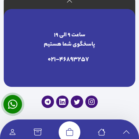
ساعت ۹ الی ۱۹
پاسخگوی شما هستیم
021-46893257