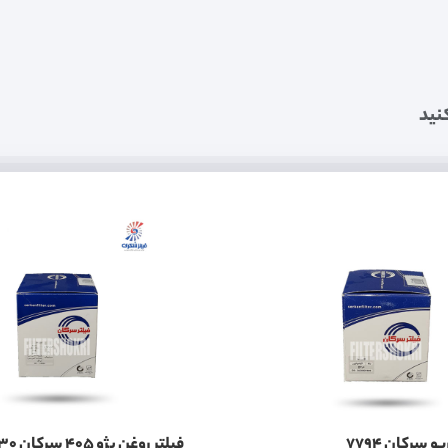
نید
و سرکان 7794
فیلتر روغن پژو 405 سرکان 7730