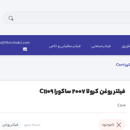
o@filtershokri.com
اورزی
فیلتر صنعتی
فیلتر سفارشی و خاص
فیلتر روغن کرولا 2007 ساکورا C1109
C1109
دسته بندی
فیلتر روغن
ناموجود