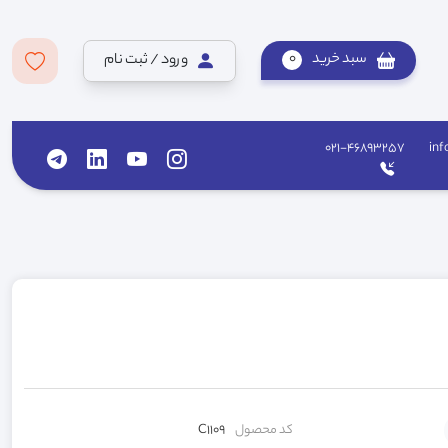
سبد خرید
0
ورود / ثبت نام
021-46893257
inf
کد محصول
C1109