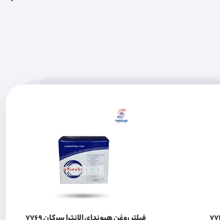
فیلتر روغن هیوندای الانترا سرکان 7769