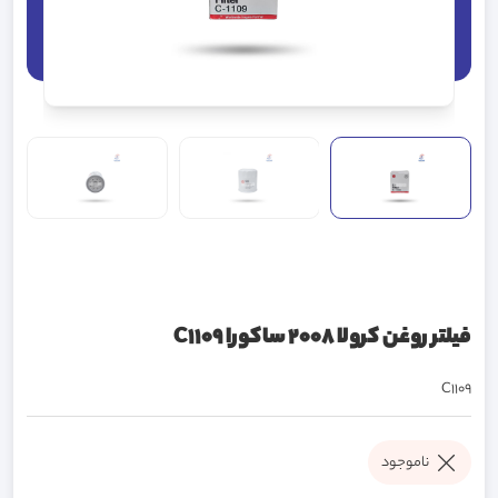
فیلتر روغن کرولا 2008 ساکورا C1109
C1109
ناموجود