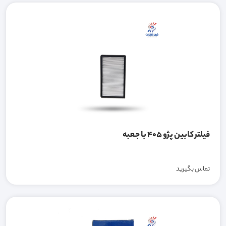
فیلتر کابین پژو 405 با جعبه
تماس بگیرید