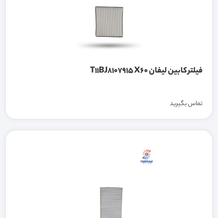
فیلتر کابین لیفان T11BJ8107915 X60
تماس بگیرید