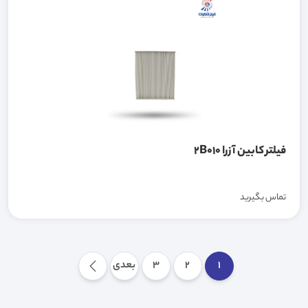
فیلتر کابین آزرا 2B010
تماس بگیرید
1
2
3
بعدی