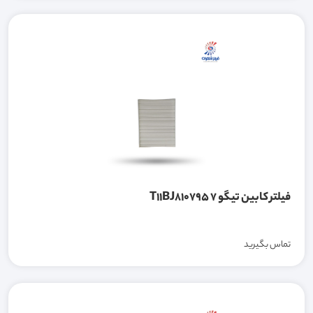
فیلتر کابین تیگو 7 T11BJ810795
تماس بگیرید