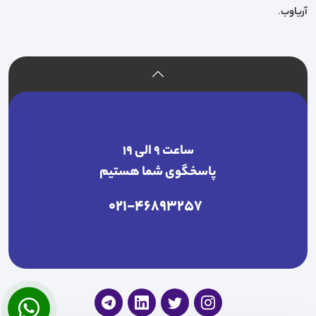
آریاوب
.
ساعت ۹ الی ۱۹
پاسخگوی شما هستیم
021-46893257