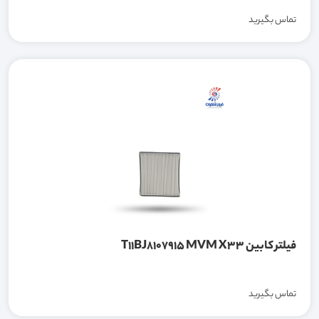
تماس بگیرید
فیلتر کابین T11BJ8107915 MVM X33
تماس بگیرید