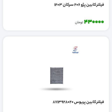
فیلتر کابین پژو 206 سرکان 1203
430000
تومان
فیلتر کابین پریوس 8713928020