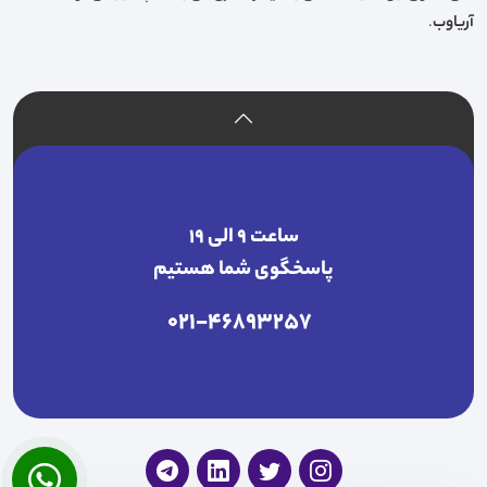
آریاوب
.
ساعت ۹ الی ۱۹
پاسخگوی شما هستیم
021-46893257