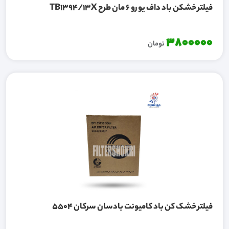
فيلتر خشکن باد داف يورو 6 مان طرح TB1394/13X
3800000
تومان
فیلتر خشک کن باد کامیونت بادسان سرکان 5504