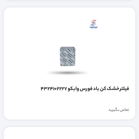
فیلتر خشک کن باد فورس وابکو 4324102227
تماس بگیرید