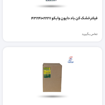
فیلتر خشک کن باد دایون وابکو 4324102227
تماس بگیرید