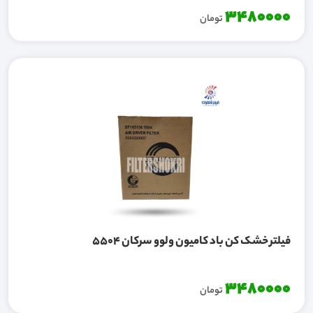
3480000
تومان
فیلتر خشک کن باد کامیون ولوو سرکان 5504
3480000
تومان