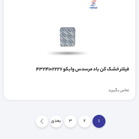
فیلتر خشک کن باد مرسدس وابکو 4324102227
تماس بگیرید
1
2
3
بعدی