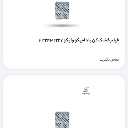
فیلتر خشک کن باد آمیکو وابکو 4324102227
تماس بگیرید