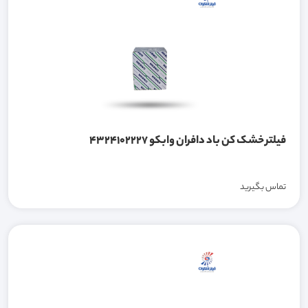
فیلتر خشک کن باد دافران وابکو 4324102227
تماس بگیرید