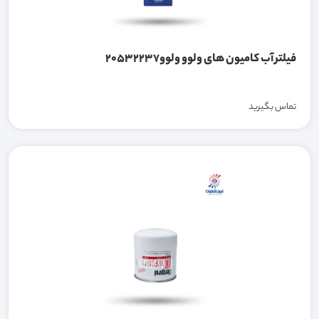
فیلتر آب کامیون های ولوو ولوو20532237
تماس بگیرید