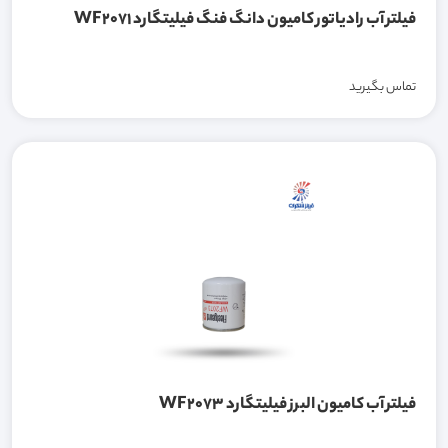
فیلتر آب رادیاتور کامیون دانگ فنگ فیلیتگارد WF2071
تماس بگیرید
فیلتر آب کامیون البرز فیلیتگارد WF2073