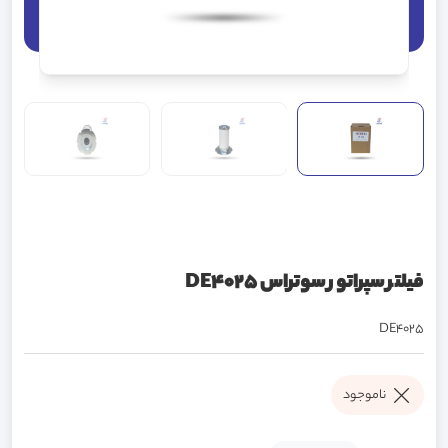
فیلتر سپراتور سوتراس DE4025
DE4025
ناموجود