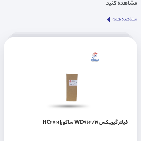
مشاهده کنید
مشاهده همه
فیلتر گیربکس WD962/19 ساکورا HC2701