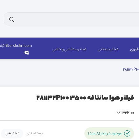
o@filtershokri.com
اورزی
فیلتر صنعتی
فیلتر سفارشی و خاص
فیلتر هوا سانتافه 3500 281132P100
281132P100
دسته بندی
فیلتر هوا
موجود در انبار (8 عدد)