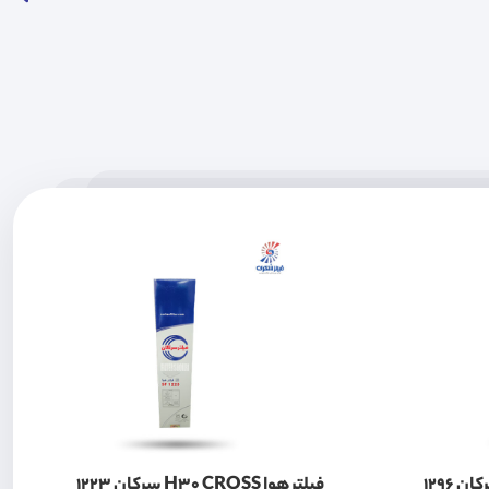
فیلتر هوا H30 CROSS سرکان 1223