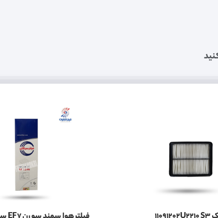
نید
11091
فیلتر هوا سمند سورن EF7 سرکان 1296