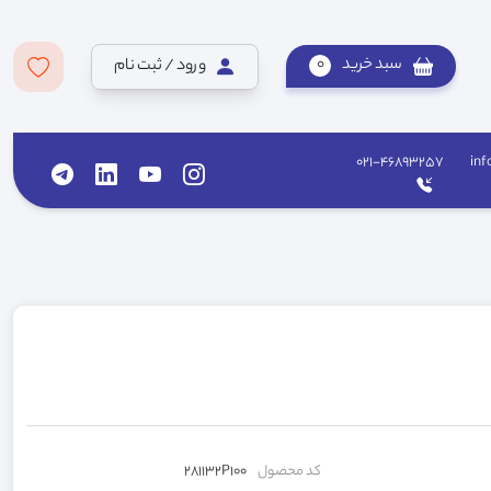
سبد خرید
0
ورود / ثبت نام
021-46893257
inf
کد محصول
281132P100