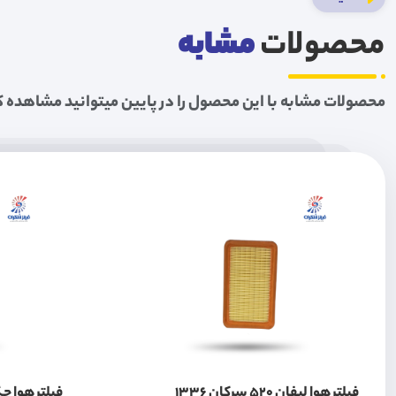
محصولات
مشابه
محصولات مشابه با این محصول را در پایین میتوانید مشاهده ک
فیلتر هوا لیفان 520 سرکان 1336
فیلتر هوا جک 202U2210 S3