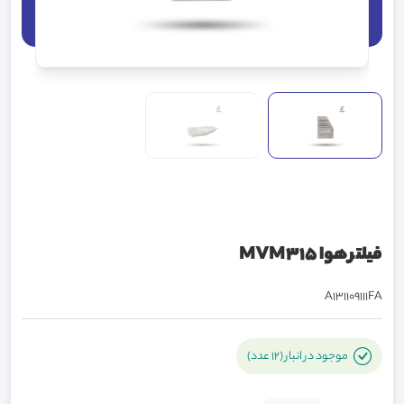
فیلتر هوا MVM315
A131109111FA
موجود در انبار (12 عدد)