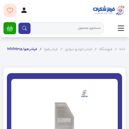
خانه
فروشگاه
فیلتر خودرو سواری
فیلتر هوا
فیلتر هوا MVM315