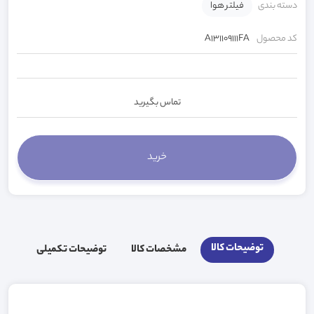
دسته بندی
فیلتر هوا
کد محصول
A131109111FA
تماس بگیرید
توضیحات کالا
مشخصات کالا
توضیحات تکمیلی