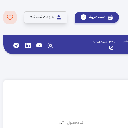
سبد خرید
0
ورود / ثبت نام
021-46893257
inf
کد محصول
1179