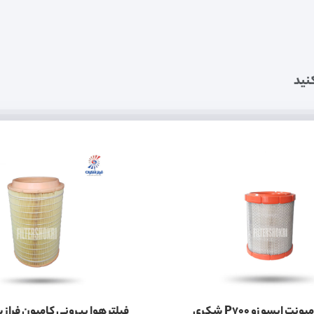
نید
فیلتر هوا کامیونت ایسوزو P700 شکری
فیلتر هوا بیرونی کامیون فراز 