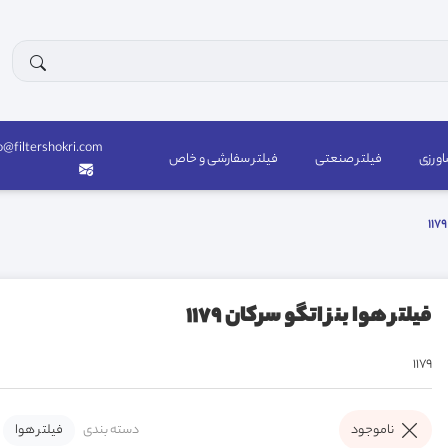
o@filtershokri.com
اورزی
فیلتر صنعتی
فیلتر سفارشی و خاص
فیلتر هوا بنز اتگو سرکان 1179
1179
دسته بندی
فیلتر هوا
ناموجود