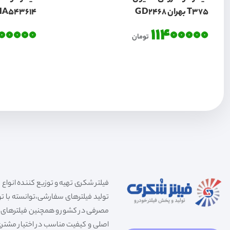
T375 بهران GD2468
HA543614
400000
11400000
تومان
تولید فیلترهای سفارشی،توانسته با توج
مصرفی در کشور و همچنین فیلترهای صنعت
اصلی و کیفیت مناسب در اختیار مشتری 