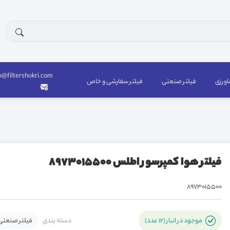
o@filtershokri.com
اورزی
فیلتر صنعتی
فیلتر سفارشی و خاص
فیلتر هوا کمپرسور اطلس 8973015500
8973015500
دسته بندی
فیلتر صنعتی
موجود در انبار (12 عدد)