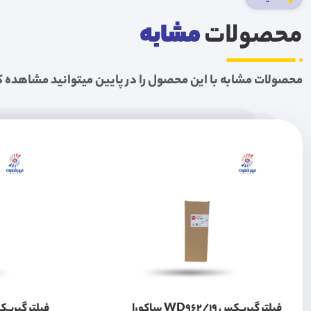
محصولات
مشابه
محصولات مشابه با این محصول را در پایین میتوانید مشاهده ک
فیلتر گیربکس WD962/19 ساکورا