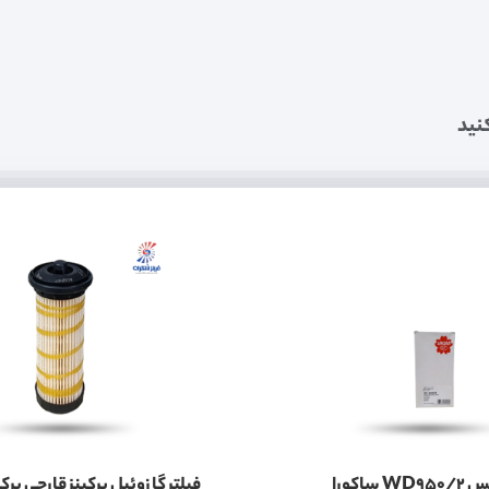
نید
فیلتر گیربکس WD950/2 ساکورا
فیلتر گازوئیل پرکینز قارچی پرکی