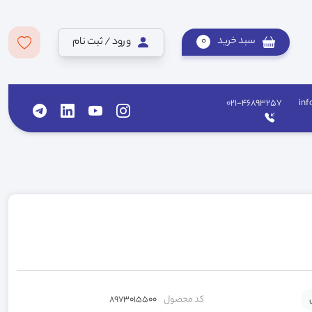
سبد خرید
0
ورود / ثبت نام
021-46893257
inf
کد محصول
8973015500