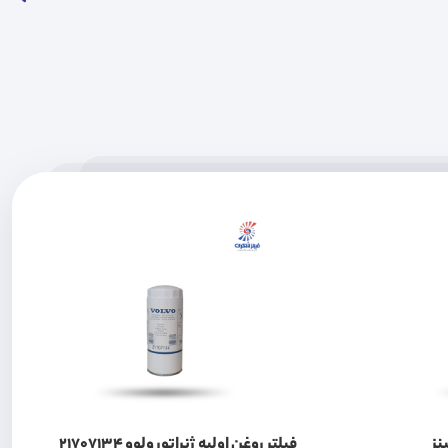
نز
فیلتر روغن اولیه ژنراتور ولوو 21707134