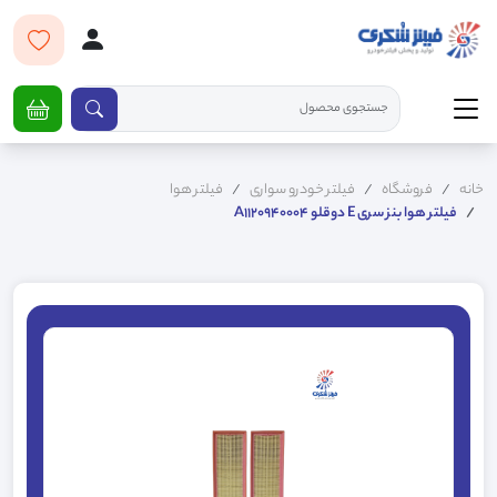
خانه
فروشگاه
فیلتر خودرو سواری
فیلتر هوا
فیلتر هوا بنز سری E دوقلو A1120940004