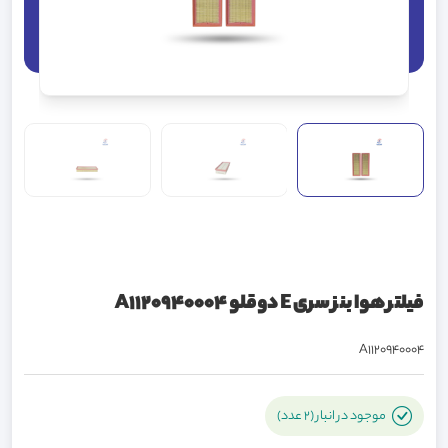
فیلتر هوا بنز سری E دوقلو A1120940004
A1120940004
موجود در انبار (2 عدد)