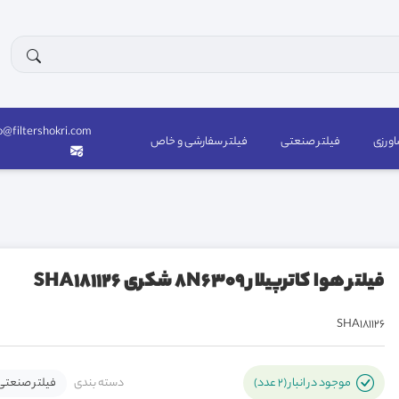
o@filtershokri.com
اورزی
فیلتر صنعتی
فیلتر سفارشی و خاص
فیلتر هوا کاترپیلار 8N6309 شکری SHA181126
SHA181126
دسته بندی
فیلتر صنعتی
موجود در انبار (2 عدد)