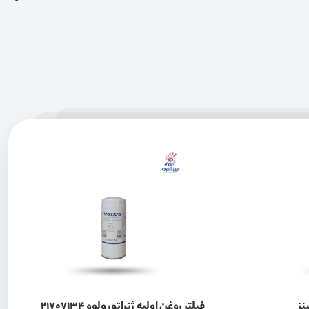
نز
فیلتر روغن اولیه ژنراتور ولوو 21707134