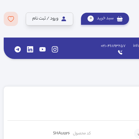
سبد خرید
0
ورود / ثبت نام
021-46893257
inf
کد محصول
SHA181126