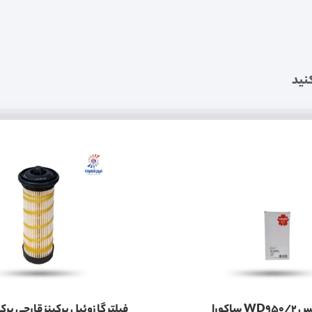
نید
فیلتر گیربکس WD950/2 ساکورا
فیلتر گازوئیل پرکینز قارچی پرکی