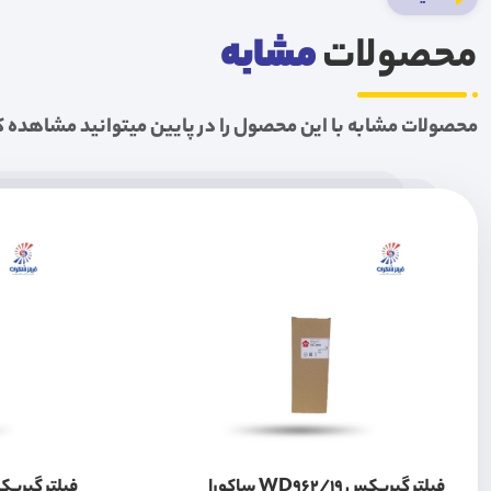
محصولات
مشابه
محصولات مشابه با این محصول را در پایین میتوانید مشاهده ک
فیلتر گیربکس WD962/19 ساکورا