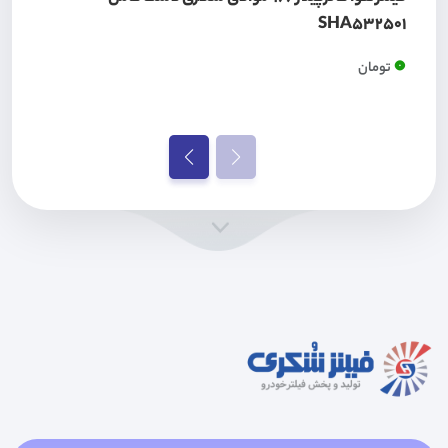
SHA532501
0
تومان