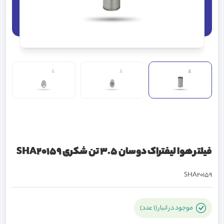
فیلتر هوا لیفتراک دوسان 3.5 تن شکری SHA20159
SHA20159
موجود در انبار (1 عدد)