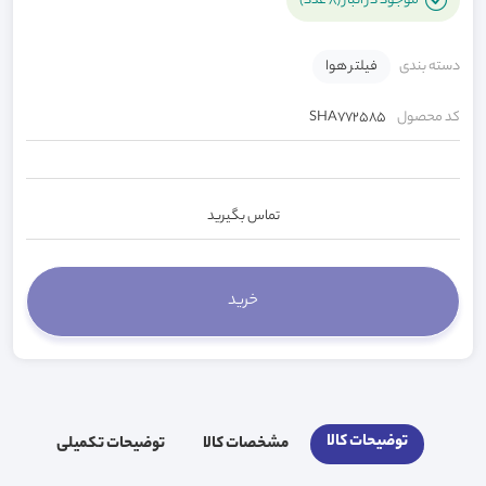
موجود در انبار (8 عدد)
دسته بندی
فیلتر هوا
کد محصول
SHA772585
تماس بگیرید
توضیحات کالا
مشخصات کالا
توضیحات تکمیلی