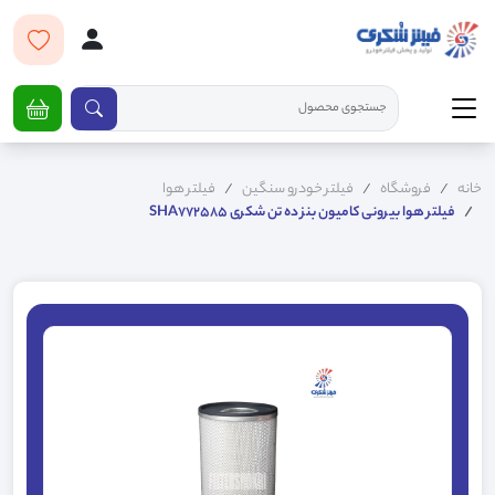
خانه
فروشگاه
فیلتر خودرو سنگین
فیلتر هوا
فیلتر هوا بیرونی کامیون بنز ده تن شکری SHA772585