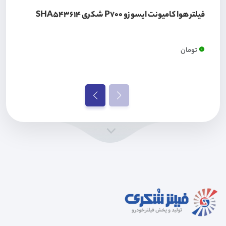
فیلتر هوا کامیونت ایسوزو P700 شکری SHA543614
0
تومان