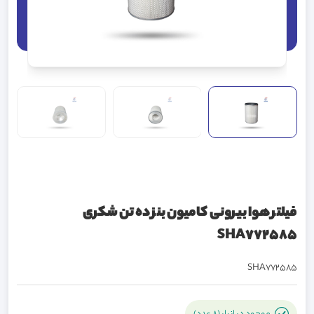
فیلتر هوا بیرونی کامیون بنز ده تن شکری
SHA772585
SHA772585