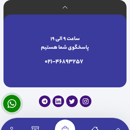
ساعت ۹ الی ۱۹
پاسخگوی شما هستیم
021-46893257