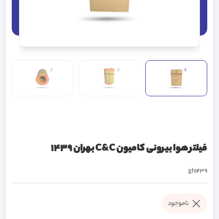
فیلتر هوا بیرونی کامیون C&C بهران 1439
gh1439
ناموجود