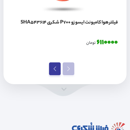
فیلتر هوا کامیونت ایسوزو P700 شکری SHA543614
6110000
تومان