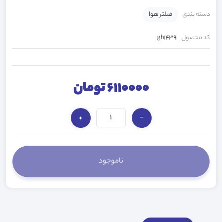
دسته بندی
فیلتر هوا
کد محصول
gh1439
6110000 تومان
+
−