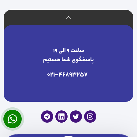
ساعت ۹ الی ۱۹
پاسخگوی شما هستیم
021-46893257