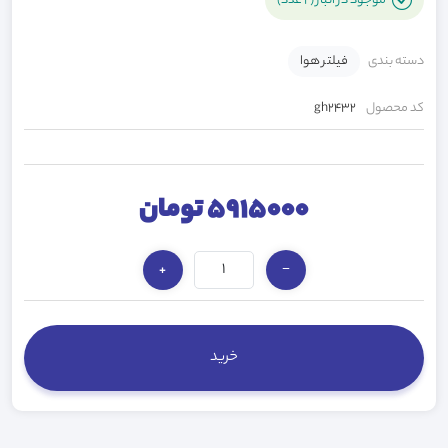
موجود در انبار (2 عدد)
دسته بندی
فیلتر هوا
کد محصول
gh2432
5915000 تومان
+
−