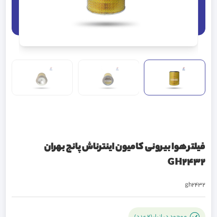
فیلتر هوا بیرونی کامیون اینترناش پانچ بهران
GH2432
gh2432