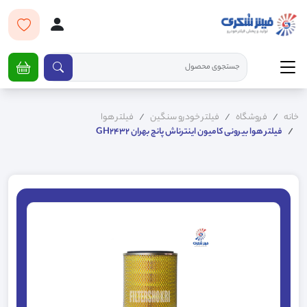
خانه
فروشگاه
فیلتر خودرو سنگین
فیلتر هوا
فیلتر هوا بیرونی کامیون اینترناش پانچ بهران GH2432