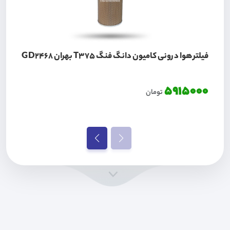
فیلتر هوا درونی کامیون دانگ فنگ T375 بهران GD2468
5915000
تومان