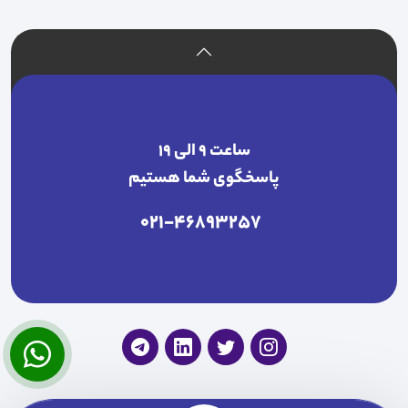
ساعت ۹ الی ۱۹
پاسخگوی شما هستیم
021-46893257