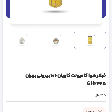
فیلتر هوا کامیونت کاویان 106 بیرونی بهران
GH2465
gh2465