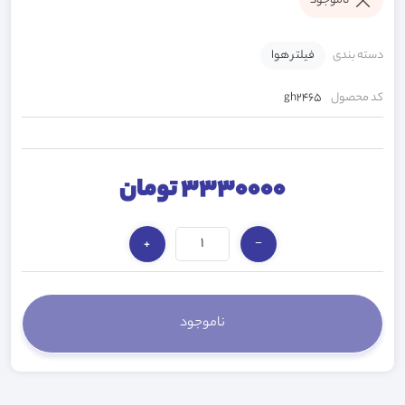
ناموجود
دسته بندی
فیلتر هوا
کد محصول
gh2465
3330000 تومان
+
−