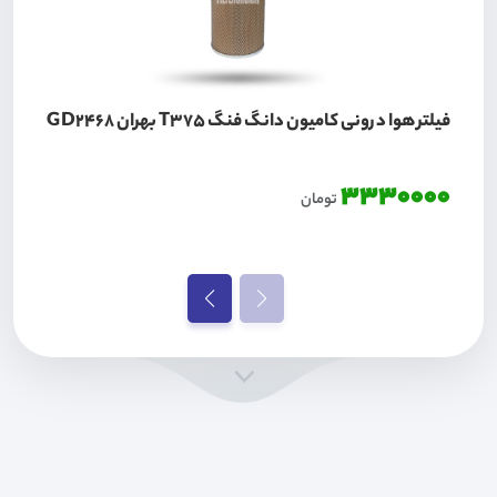
فیلتر هوا درونی کامیون دانگ فنگ T375 بهران GD2468
3330000
تومان