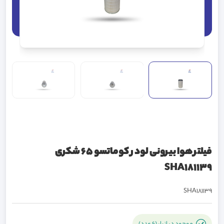
فیلتر هوا بیرونی لودر کوماتسو 65 شکری
SHA181139
SHA181139