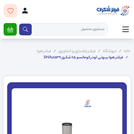
خانه
فروشگاه
فیلتر راهسازی و کشاورزی
فیلتر هوا
فیلتر هوا بیرونی لودر کوماتسو 65 شکری SHA181139