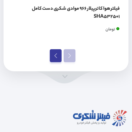
فیلتر هوا کاترپیلار 966 موادی شکری دست کامل
SHA532501
0
تومان