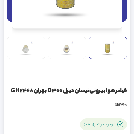
فیلتر هوا بیرونی نیسان دیزل D300 بهران GH2468
gh2468
موجود در انبار (1 عدد)