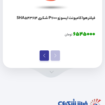
فیلتر هوا کامیونت ایسوزو P700 شکری SHA543614
6545000
تومان