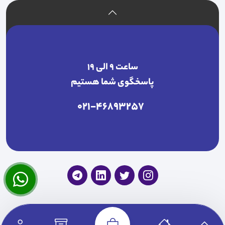
ساعت ۹ الی ۱۹
پاسخگوی شما هستیم
021-46893257