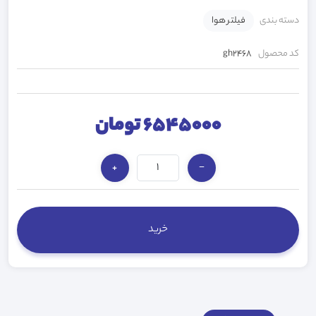
دسته بندی
فیلتر هوا
کد محصول
gh2468
6545000 تومان
+
−