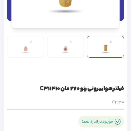
فیلتر هوا بیرونی رنو 270 مان C311410
C311410
موجود در انبار (1 عدد)