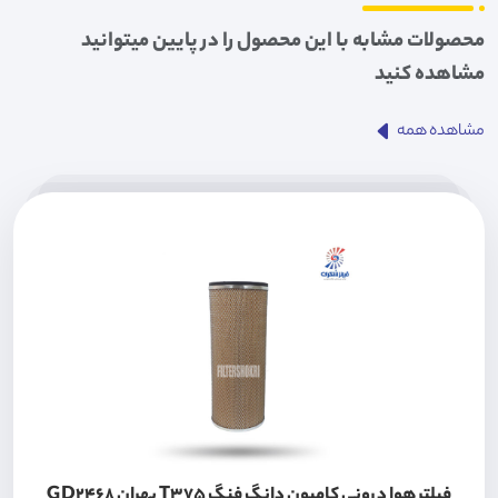
محصولات مشابه با این محصول را در پایین میتوانید
مشاهده کنید
مشاهده همه
فیلتر هوا درونی کامیون دانگ فنگ T375 بهران GD2468