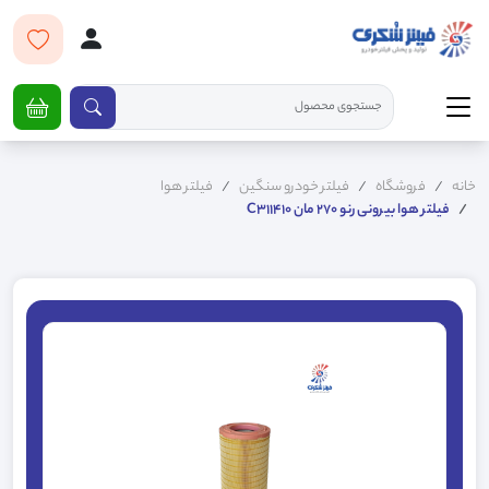
خانه
فروشگاه
فیلتر خودرو سنگین
فیلتر هوا
فیلتر هوا بیرونی رنو 270 مان C311410