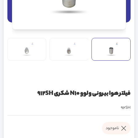
فیلتر هوا بیرونی ولوو N10 شکری 912SH
912SH
ناموجود