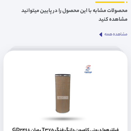
محصولات مشابه با این محصول را در پایین میتوانید
مشاهده کنید
مشاهده همه
فیلتر هوا درونی کامیون دانگ فنگ T375 بهران GD2468