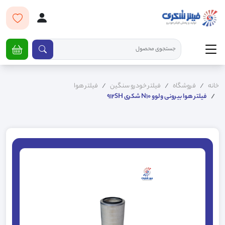
خانه
فروشگاه
فیلتر خودرو سنگین
فیلتر هوا
فیلتر هوا بیرونی ولوو N10 شکری 912SH