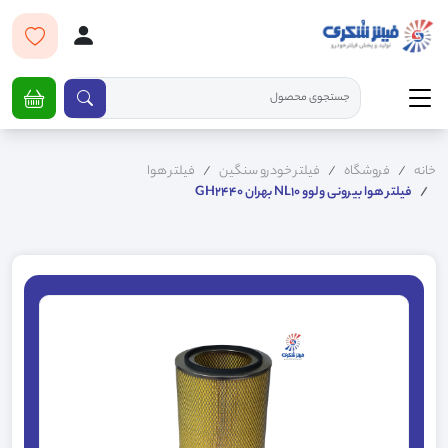
خانه
فروشگاه
فیلتر خودرو سنگین
فیلتر هوا
فیلتر هوا بیرونی ولوو NL10 بهران GH2440