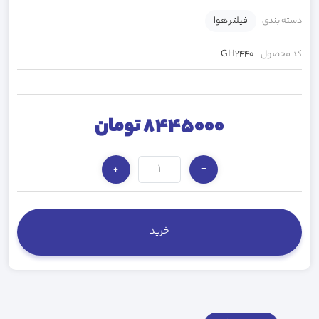
دسته بندی
فیلتر هوا
کد محصول
GH2440
8445000 تومان
+
−