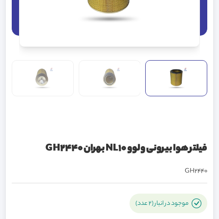
فیلتر هوا بیرونی ولوو NL10 بهران GH2440
GH2440
موجود در انبار (2 عدد)