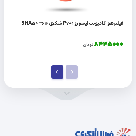
فیلتر هوا کامیونت ایسوزو P700 شکری SHA543614
8445000
تومان