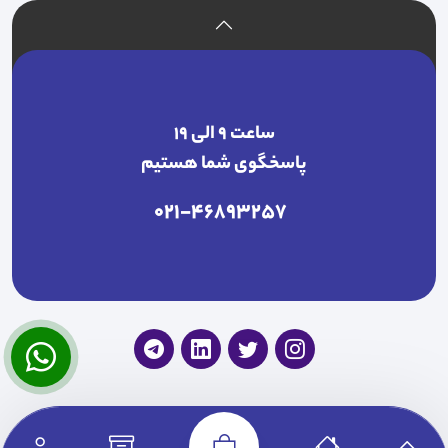
ساعت ۹ الی ۱۹
پاسخگوی شما هستیم
021-46893257