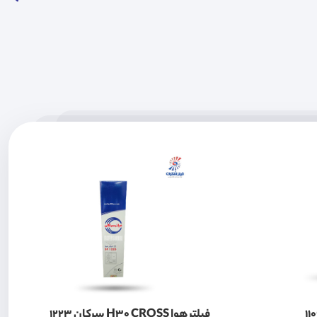
فیلتر هوا H30 CROSS سرکان 1223