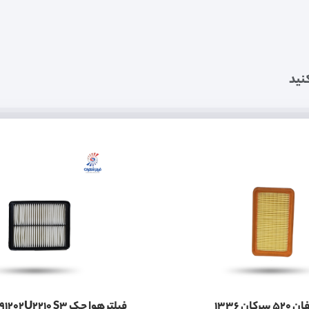
نید
کان 1336
فیلتر هوا جک 11091202U2210 S3