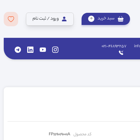
سبد خرید
0
ورود / ثبت نام
021-46893257
inf
کد محصول
FP1119019001A