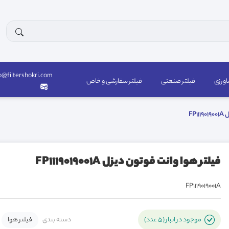
o@filtershokri.com
اورزی
فیلتر صنعتی
فیلتر سفارشی و خاص
FP
فیلتر هوا وانت فوتون دیزل FP1119019001A
FP1119019001A
دسته بندی
فیلتر هوا
موجود در انبار (5 عدد)