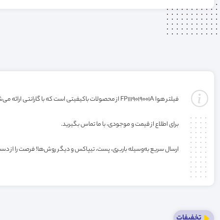
فیلتر هوا FP1119019001A از محصولات باکیفیتی است که با گارانتی ارائه می‌شود. خرید این فیلتر به صورت عمده یا کارتنی شامل تخفیف ویژه فروشگاه می‌باشد.
برای اطلاع از قیمت و موجودی، با ما تماس بگیرید.
ارسال سریع به‌وسیله باربری، پست، تیپاکس و دیگر روش‌ها! فرصت را از دس
تخفیفات