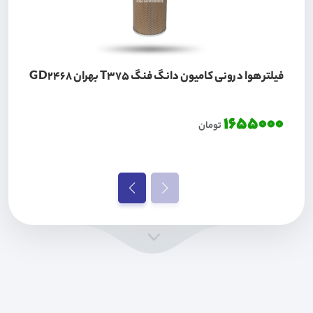
فیلتر هوا درونی کامیون دانگ فنگ T375 بهران GD2468
1655000
تومان