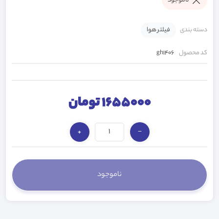
ناموجود
دسته بندی
فیلتر هوا
کد محصول
gh1406
1655000 تومان
+
−