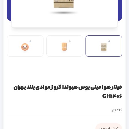
فیلتر هوا مینی بوس هیوندا کروز موادی بلند بهران
GH1406
gh1406