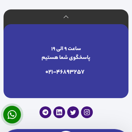
ساعت ۹ الی ۱۹
پاسخگوی شما هستیم
021-46893257