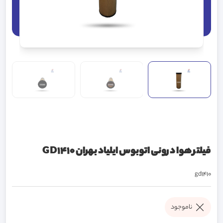
فیلتر هوا درونی اتوبوس ایلیاد بهران GD1410
gd1410
ناموجود