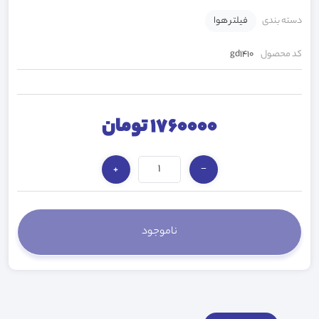
دسته بندی
فیلتر هوا
کد محصول
gd1410
1760000 تومان
+
−