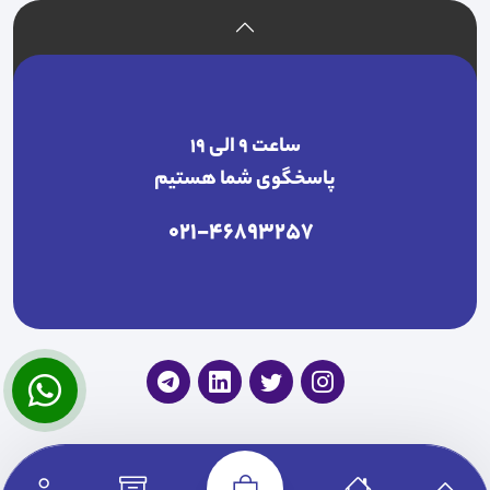
ساعت ۹ الی ۱۹
پاسخگوی شما هستیم
021-46893257