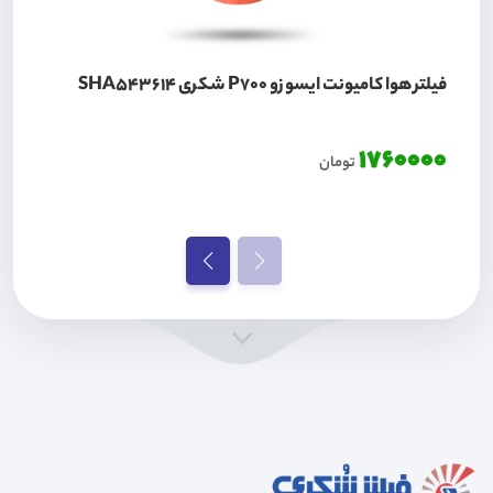
فیلتر هوا کامیونت ایسوزو P700 شکری SHA543614
1760000
تومان