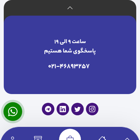
ساعت ۹ الی ۱۹
پاسخگوی شما هستیم
021-46893257