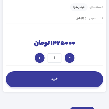
دسته بندی
فیلتر هوا
کد محصول
gd2465
1425000 تومان
+
−