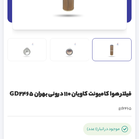
فیلتر هوا کامیونت کاویان 110 درونی بهران GD2465
gd2465
موجود در انبار (1 عدد)