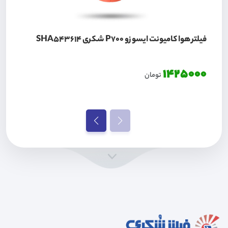
فیلتر هوا کامیونت ایسوزو P700 شکری SHA543614
1425000
تومان