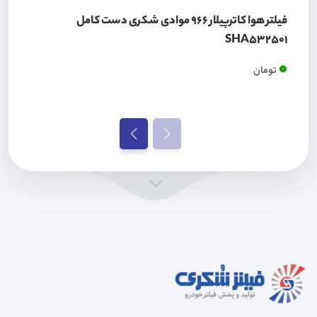
فیلتر هوا کاترپیلار 966 موادی شکری دست کامل
SHA532501
0
تومان