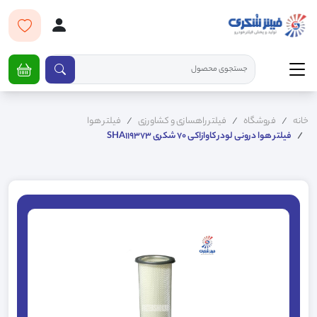
خانه
فروشگاه
فیلتر راهسازی و کشاورزی
فیلتر هوا
فیلتر هوا درونی لودر کاوازاکی 70 شکری SHA119373