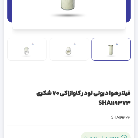
فیلتر هوا درونی لودر کاوازاکی 70 شکری
SHA119373
SHA119373