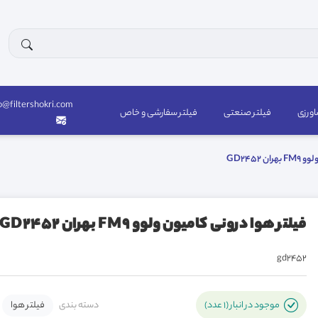
o@filtershokri.com
اورزی
فیلتر صنعتی
فیلتر سفارشی و خاص
 GD2452
فیلتر هوا درونی کامیون ولوو FM9 بهران GD2452
gd2452
دسته بندی
فیلتر هوا
موجود در انبار (1 عدد)