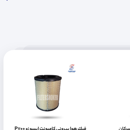
سرکان
فیلتر هوا بیرونی کامیونت ایسوزو P700