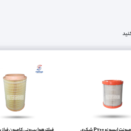
نید
فیلتر هوا کامیونت ایسوزو P700 شکری
فیلتر هوا بیرونی کامیون فراز 