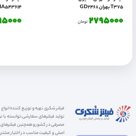
T375 بهران GD2468
HA543614
95000
2795000
تومان
تولید فیلترهای سفارشی،توانسته با توج
مصرفی در کشور و همچنین فیلترهای صنعت
اصلی و کیفیت مناسب در اختیار مشتری 