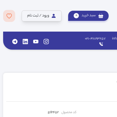
سبد خرید
0
ورود / ثبت نام
021-46893257
inf
کد محصول
gd2452