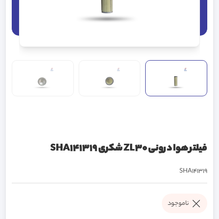
فیلتر هوا درونی ZL30 شکری SHA141319
SHA141319
ناموجود