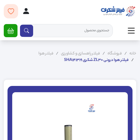
خانه
فروشگاه
فیلتر راهسازی و کشاورزی
فیلتر هوا
فیلتر هوا درونی ZL30 شکری SHA141319