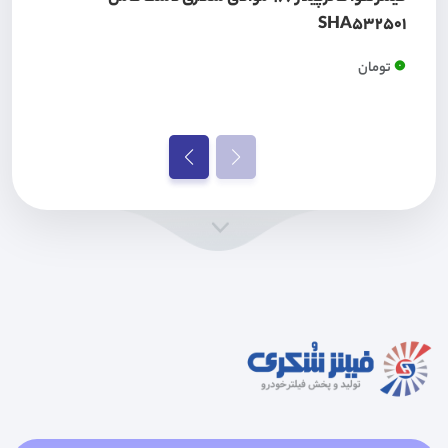
SHA532501
0
تومان