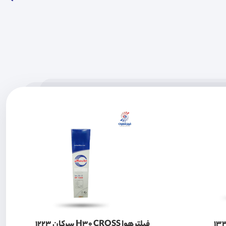
فیلتر هوا H30 CROSS سرکان 1223