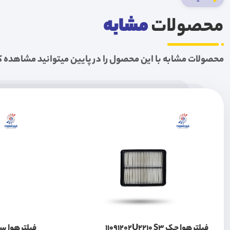
محصولات
مشابه
محصولات مشابه با این محصول را در پایین میتوانید مشاهده ک
فیلتر هوا جک 11091202U2210 S3
فیلتر هوا سمند سور