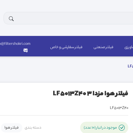
o@filtershokri.com
اورزی
فیلتر صنعتی
فیلتر سفارشی و خاص
فیلتر هوا مزدا 3 LF5013Z40
LF5013Z40
دسته بندی
فیلتر هوا
موجود در انبار (10 عدد)