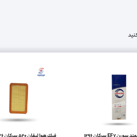
نید
ن EF7 سرکان 1296
فیلتر هوا لیفان 520 سرکان 1336