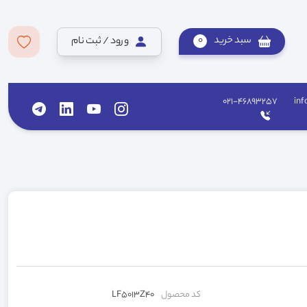
سبد خرید
0
ورود / ثبت نام
021-46893257
inf
کد محصول
LF5013Z40