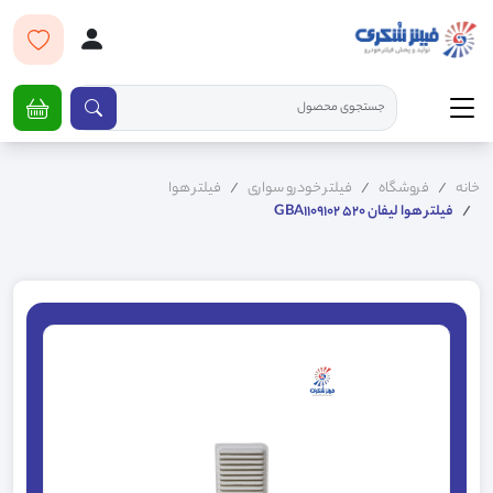
خانه
فروشگاه
فیلتر خودرو سواری
فیلتر هوا
فیلتر هوا لیفان GBA1109102 520