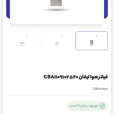
فیلتر هوا لیفان GBA1109102 520
GBA1109102
موجود در انبار (3 عدد)