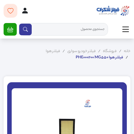
خانه
فروشگاه
فیلتر خودرو سواری
فیلتر هوا
فیلتر هوا PHE000200 MG550