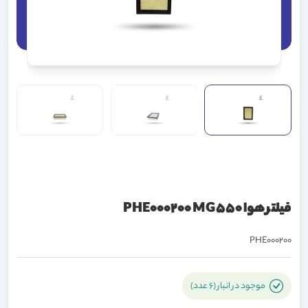
فیلتر هوا PHE000200 MG550
PHE000200
موجود در انبار (6 عدد)