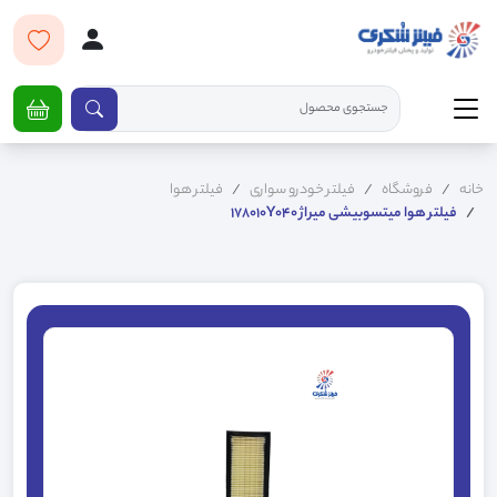
خانه
فروشگاه
فیلتر خودرو سواری
فیلتر هوا
فیلتر هوا میتسوبیشی میراژ 178010Y040