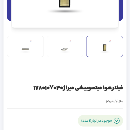
فیلتر هوا میتسوبیشی میراژ 178010Y040
178010Y040
موجود در انبار (1 عدد)