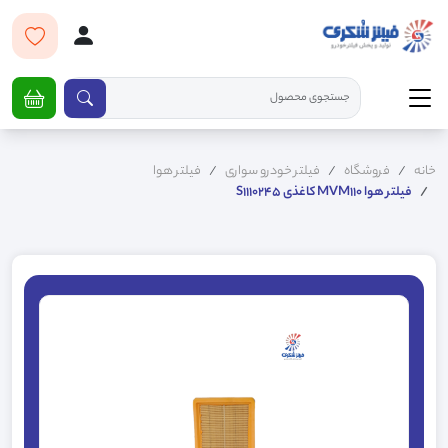
خانه
فروشگاه
فیلتر خودرو سواری
فیلتر هوا
فیلتر هوا MVM110 کاغذی S1110245