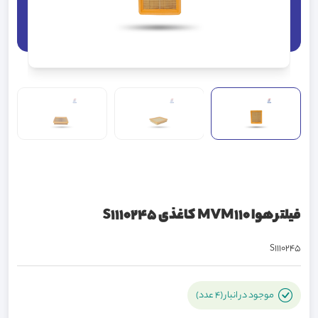
فیلتر هوا MVM110 کاغذی S1110245
S1110245
موجود در انبار (4 عدد)