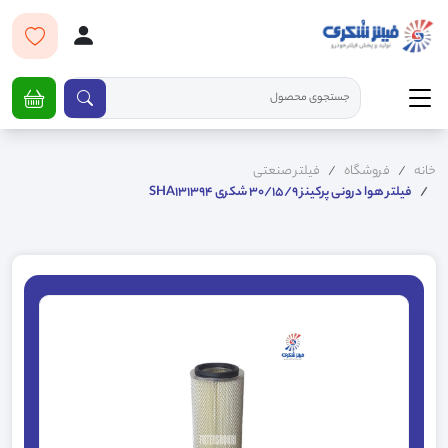
خانه
فروشگاه
فیلتر صنعتی
فیلتر هوا درونی پرکینز 30/15/9 شکری SHA131394