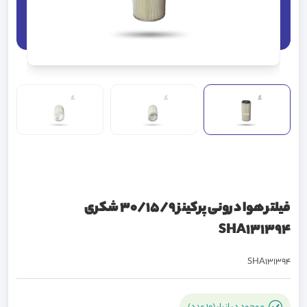
فیلتر هوا درونی پرکینز 30/15/9 شکری
SHA131394
SHA131394