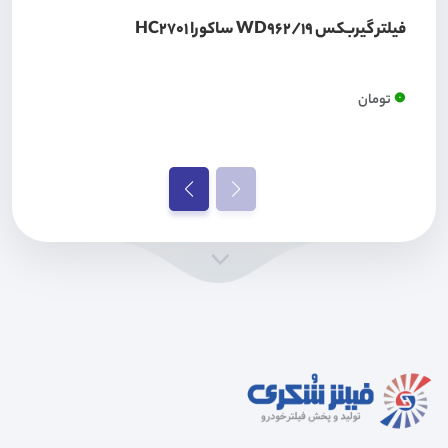
فیلتر گیربکس WD962/19 ساکورا HC2701
0
تومان