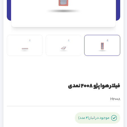
فیلتر هوا پژو 2008 نمدی
H2008
موجود در انبار (4 عدد)