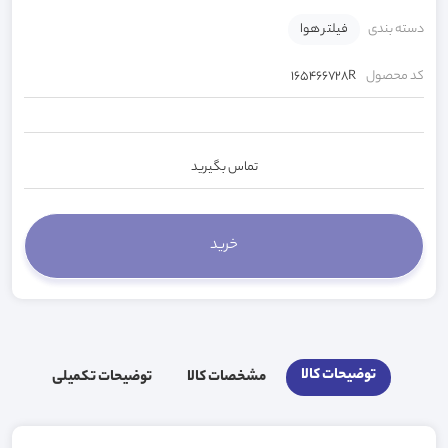
دسته بندی
فیلتر هوا
کد محصول
165466728R
تماس بگیرید
توضیحات کالا
مشخصات کالا
توضیحات تکمیلی