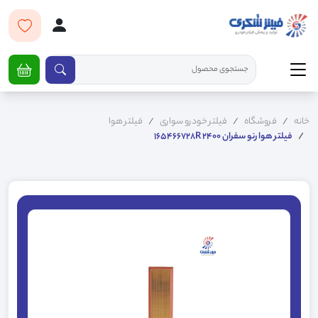
خانه
فروشگاه
فیلتر خودرو سواری
فیلتر هوا
فیلتر هوا رنو سفران 2400 165466728R