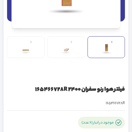
فیلتر هوا رنو سفران 2400 165466728R
165466728R
موجود در انبار (6 عدد)