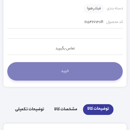
دسته بندی
فیلتر هوا
کد محصول
165466728R
تماس بگیرید
توضیحات کالا
مشخصات کالا
توضیحات تکمیلی