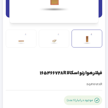
فیلتر هوا رنو اسکالا 165466728R
165466728R
موجود در انبار (6 عدد)