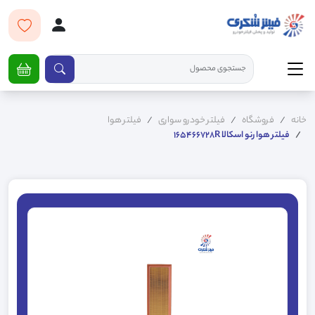
خانه
فروشگاه
فیلتر خودرو سواری
فیلتر هوا
فیلتر هوا رنو اسکالا 165466728R