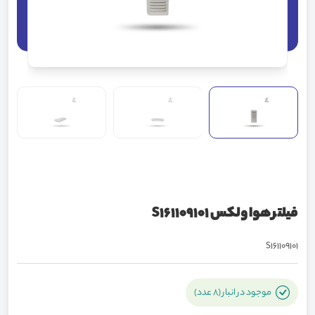
فیلتر هوا ولکس S161109101
S161109101
موجود در انبار (8 عدد)