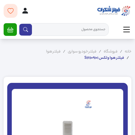
خانه
فروشگاه
فیلتر خودرو سواری
فیلتر هوا
فیلتر هوا ولکس S161109101