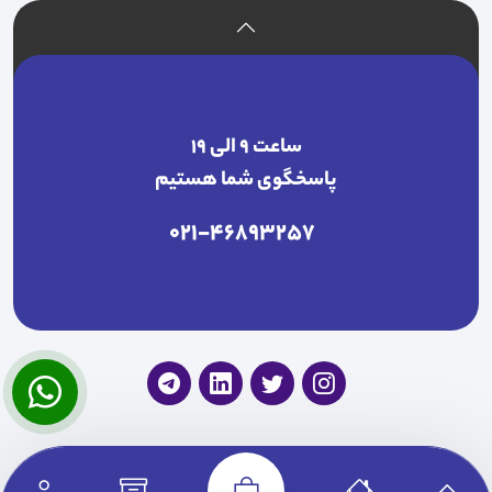
ساعت ۹ الی ۱۹
پاسخگوی شما هستیم
021-46893257