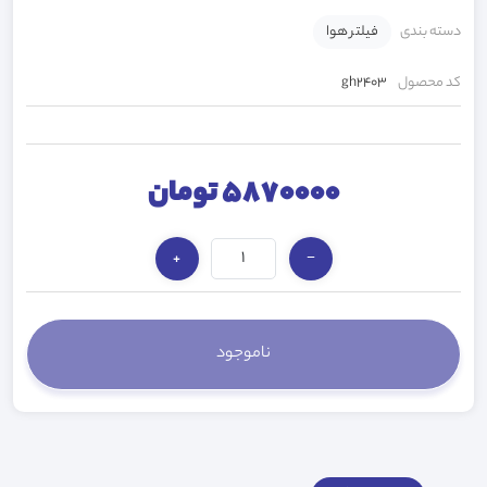
دسته بندی
فیلتر هوا
کد محصول
gh2403
5870000 تومان
+
−