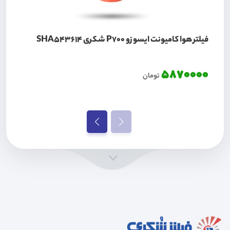
فیلتر هوا کامیونت ایسوزو P700 شکری SHA543614
5870000
تومان