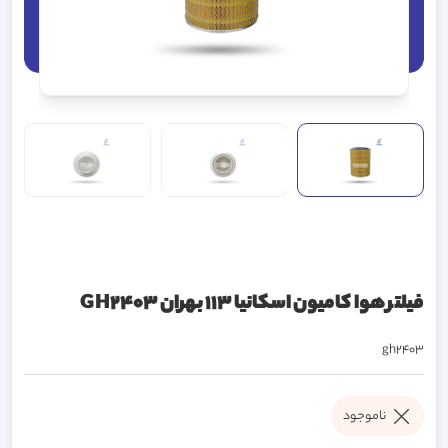
فیلتر هوا کامیون اسکانیا 113 بهران GH2403
gh2403
ناموجود