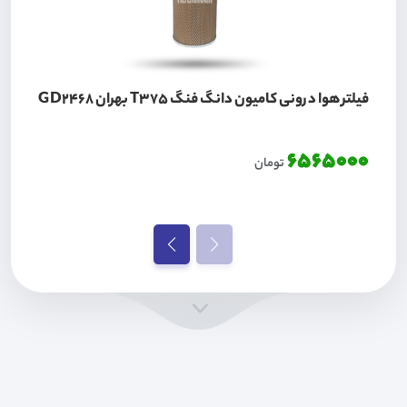
فیلتر هوا درونی کامیون دانگ فنگ T375 بهران GD2468
6565000
تومان