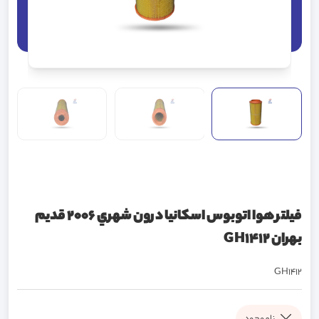
فيلتر هوا اتوبوس اسکانيا درون شهري 2006 قديم
بهران GH1412
GH1412