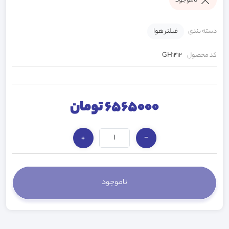
ناموجود
دسته بندی
فیلتر هوا
کد محصول
GH1412
6565000 تومان
+
−