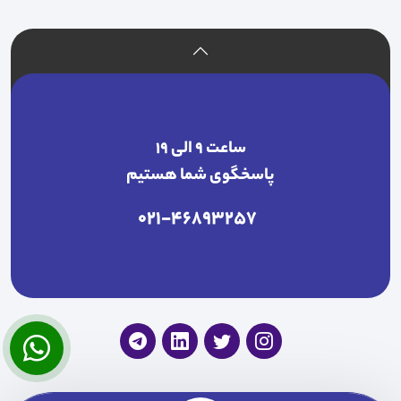
ساعت ۹ الی ۱۹
پاسخگوی شما هستیم
021-46893257