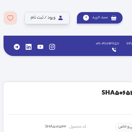
سبد خرید
0
ورود / ثبت نام
021-46893257
inf
ی و خاص
کد محصول
SHA506543