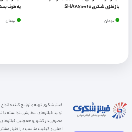
باز فلزی شکری SHA7510068
یه طرف بست
A1307535
0
0
تومان
تومان
تولید فیلترهای سفارشی،توانسته با توج
مصرفی در کشور و همچنین فیلترهای صنعت
اصلی و کیفیت مناسب در اختیار مشتری 