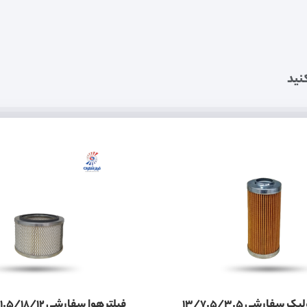
نید
فیلتر هیدرولیک سفارشی 13/7.5/3.5