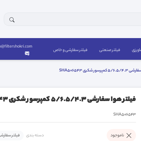
o@filtershokri.com
اورزی
فیلتر صنعتی
فیلتر سفارشی و خاص
مپرسور شکری SHA506543
فیلتر هوا سفارشی 5/6.5/4.3 کمپرسور شکری SHA506543
SHA506543
دسته بندی
فیلتر سفارش
ناموجود