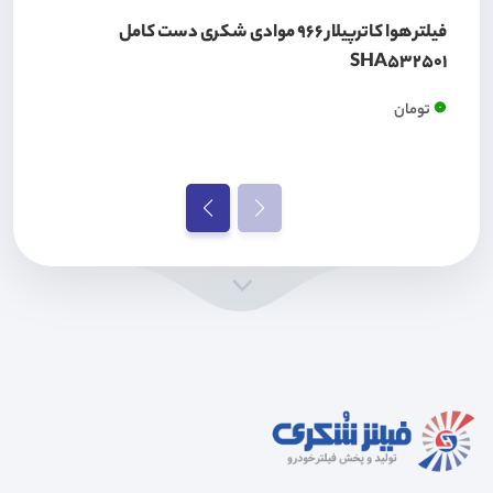
فیلتر هوا کاترپیلار 966 موادی شکری دست کامل
SHA532501
0
تومان