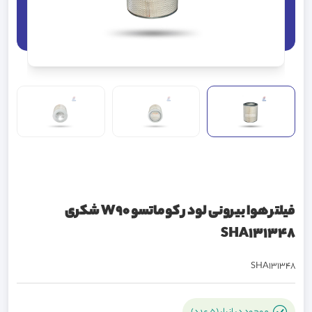
فیلتر هوا بیرونی لودر کوماتسو W90 شکری
SHA131348
SHA131348