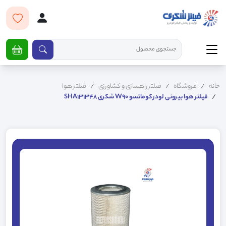
خانه
فروشگاه
فیلتر راهسازی و کشاورزی
فیلتر هوا
فیلتر هوا بیرونی لودر کوماتسو W90 شکری SHA131348