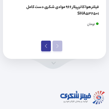
فیلتر هوا کاترپیلار 966 موادی شکری دست کامل
SHA532501
0
تومان