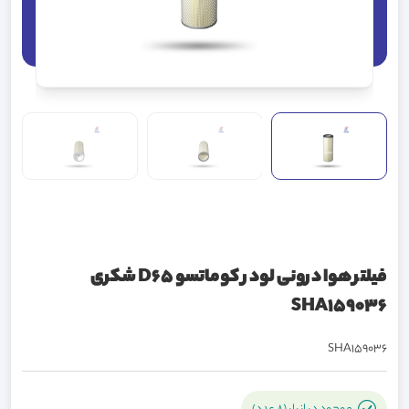
فیلتر هوا درونی لودر کوماتسو D65 شکری
SHA159036
SHA159036