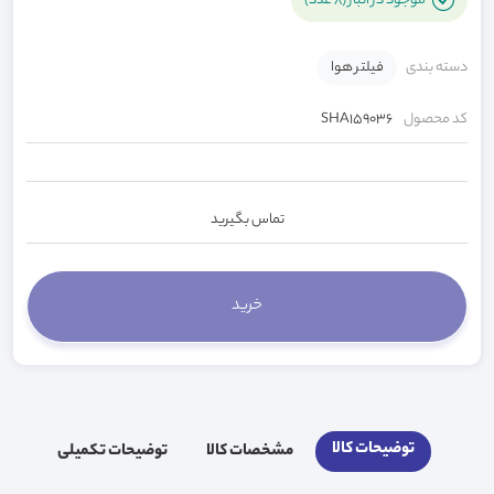
موجود در انبار (8 عدد)
دسته بندی
فیلتر هوا
کد محصول
SHA159036
تماس بگیرید
توضیحات کالا
مشخصات کالا
توضیحات تکمیلی