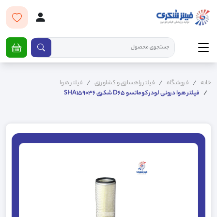
خانه
فروشگاه
فیلتر راهسازی و کشاورزی
فیلتر هوا
فیلتر هوا درونی لودر کوماتسو D65 شکری SHA159036