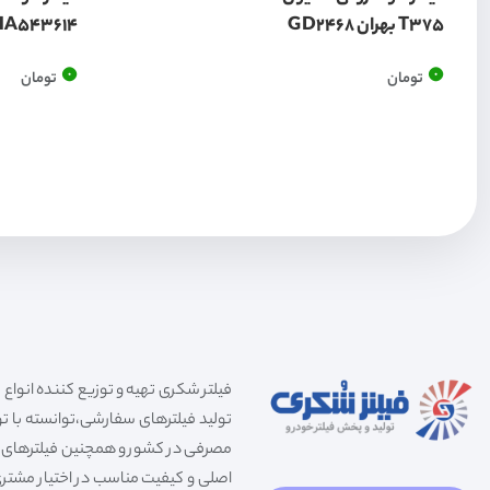
T375 بهران GD2468
HA543614
0
0
تومان
تومان
تولید فیلترهای سفارشی،توانسته با توج
مصرفی در کشور و همچنین فیلترهای صنعت
اصلی و کیفیت مناسب در اختیار مشتری 