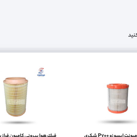
نید
فیلتر هوا کامیونت ایسوزو P700 شکری
فیلتر هوا بیرونی کامیون فراز 