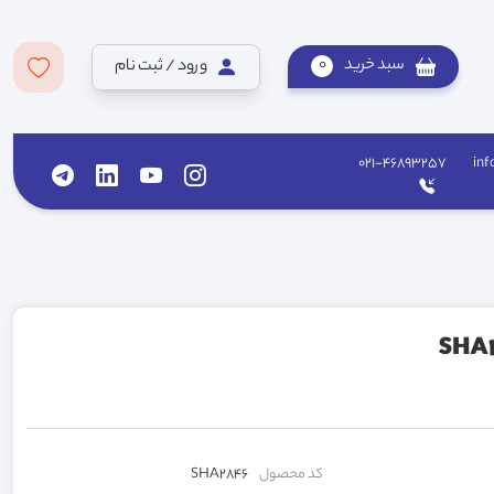
سبد خرید
0
ورود / ثبت نام
021-46893257
inf
کد محصول
SHA2846