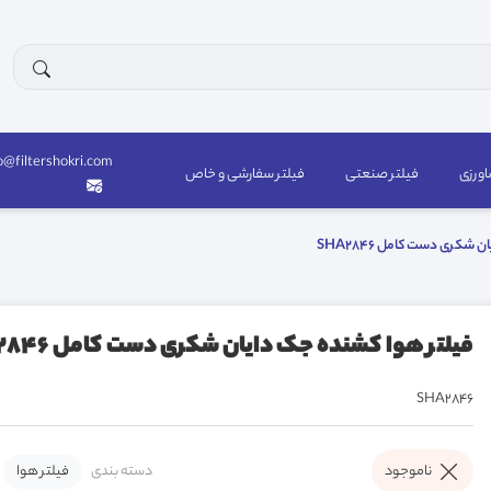
o@filtershokri.com
اورزی
فیلتر صنعتی
فیلتر سفارشی و خاص
شکری دست کامل SHA2846
فیلتر هوا کشنده جک دایان شکری دست کامل SHA2846
SHA2846
دسته بندی
فیلتر هوا
ناموجود