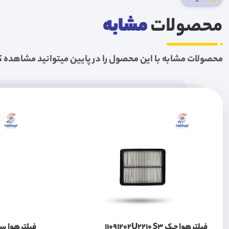
محصولات
مشابه
محصولات مشابه با این محصول را در پایین میتوانید مشاهده ک
فیلتر هوا جک 11091202U2210 S3
فیلتر هوا سمند سور