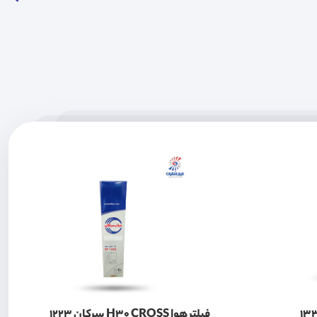
فیلتر هوا H30 CROSS سرکان 1223