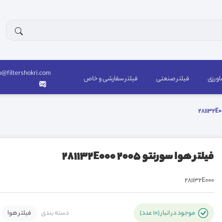
o@filtershokri.com
اورزی
فیلتر صنعتی
فیلتر سفارشی و خاص
فیلتر هوا سورنتو 2005 281132E000
281132E000
دسته بندی
فیلتر هوا
موجود در انبار (10 عدد)