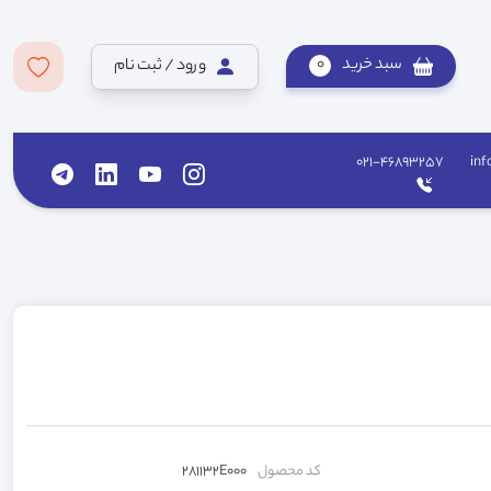
سبد خرید
0
ورود / ثبت نام
021-46893257
inf
کد محصول
281132E000