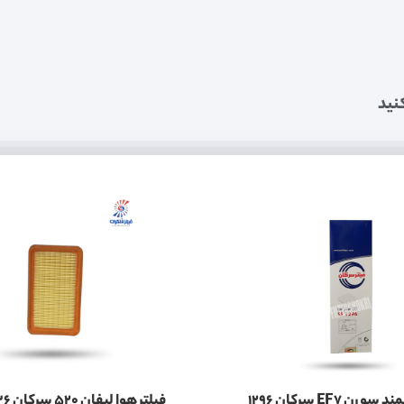
نید
ن EF7 سرکان 1296
فیلتر هوا لیفان 520 سرکان 1336