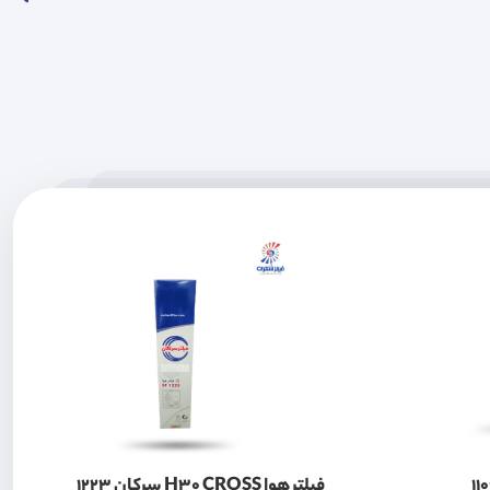
فیلتر هوا H30 CROSS سرکان 1223