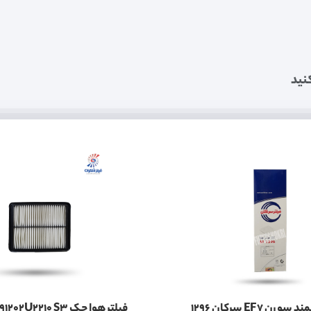
نید
ن EF7 سرکان 1296
فیلتر هوا جک 11091202U2210 S3