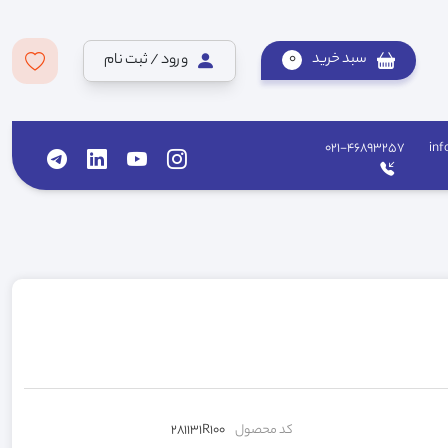
سبد خرید
0
ورود / ثبت نام
021-46893257
inf
کد محصول
281131R100