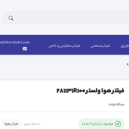
o@filtershokri.com
اورزی
فیلتر صنعتی
فیلتر سفارشی و خاص
فیلتر هوا ولستر 281131R100
281131R100
دسته بندی
فیلتر هوا
موجود در انبار (6 عدد)