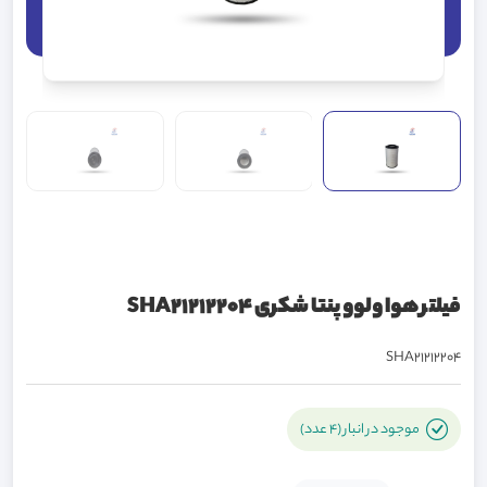
فیلتر هوا ولوو پنتا شکری SHA21212204
SHA21212204
موجود در انبار (4 عدد)