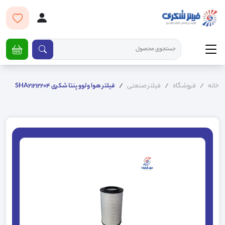
خانه
فروشگاه
فیلتر صنعتی
فیلتر هوا ولوو پنتا شکری SHA21212204